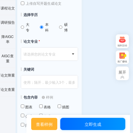
上传自写开题生成论文
课程论文
选择学历
调研报告
大
本
硕
专
科
博
降AIGC
论文专业
*
率
福利活动
请选择您的论文专业
AIGC查
重
推广赚钱
关键词
常见
展开
论文降重
问题
联系客服
论文查重
包含内容
样例
图表
表格
插图
公式
代码
查看样例
立即生成
问卷调查